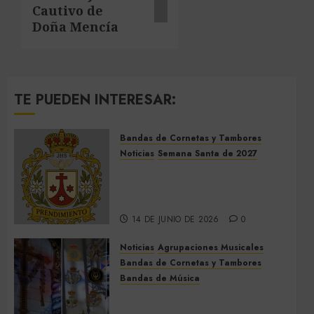
Cautivo de
Doña Mencía
TE PUEDEN INTERESAR:
Bandas de Cornetas y Tambores
Noticias
Semana Santa de 2027
El Prendimiento de Dos
Hermanas cierra el Jueves
Santo de 2027
14 DE JUNIO DE 2026
0
Noticias
Agrupaciones Musicales
Bandas de Cornetas y Tambores
Bandas de Música
Acompañamientos musicales
de la Cruz de la Santísima