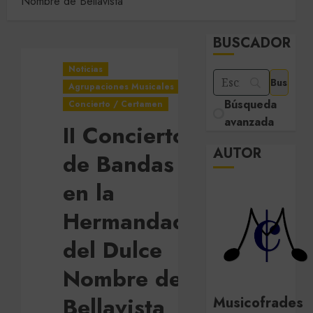
Nombre de Bellavista
BUSCADOR
Noticias
Agrupaciones Musicales
Búsqueda
Concierto / Certamen
avanzada
II Concierto
AUTOR
de Bandas
en la
Hermandad
del Dulce
Nombre de
Bellavista
Musicofrades