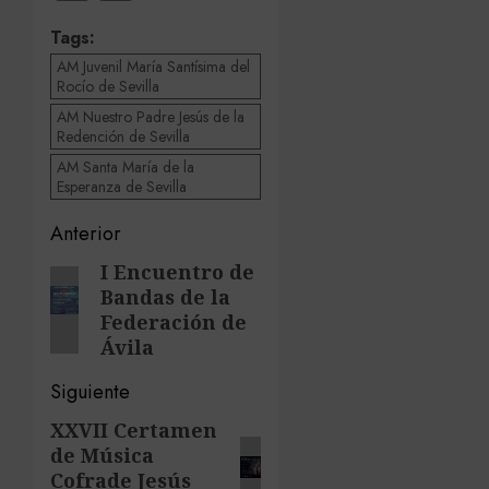
Tags:
AM Juvenil María Santísima del
Rocío de Sevilla
AM Nuestro Padre Jesús de la
Redención de Sevilla
AM Santa María de la
Esperanza de Sevilla
Navegación
Anterior
de
I Encuentro de
Entrada
Bandas de la
anterior:
entradas
Federación de
Ávila
Siguiente
XXVII Certamen
Siguiente
de Música
entrada:
Cofrade Jesús