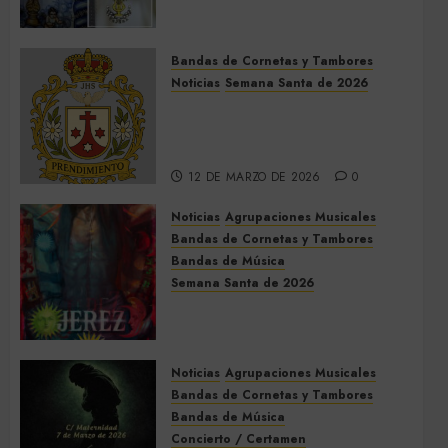
Trinidad de Villalba del Alcor
2026
Bandas de Cornetas y Tambores
9 DE MAYO DE 2026
0
Noticias
Semana Santa de 2026
Así será la Semana Santa de
2026 de El Prendimiento de
Dos Hermanas
12 DE MARZO DE 2026
0
Noticias
Agrupaciones Musicales
Bandas de Cornetas y Tambores
Bandas de Música
Semana Santa de 2026
Acompañamientos musicales
de la Semana Santa de Jerez
de la Frontera 2026
Noticias
Agrupaciones Musicales
5 DE MARZO DE 2026
0
Bandas de Cornetas y Tambores
Bandas de Música
Concierto / Certamen