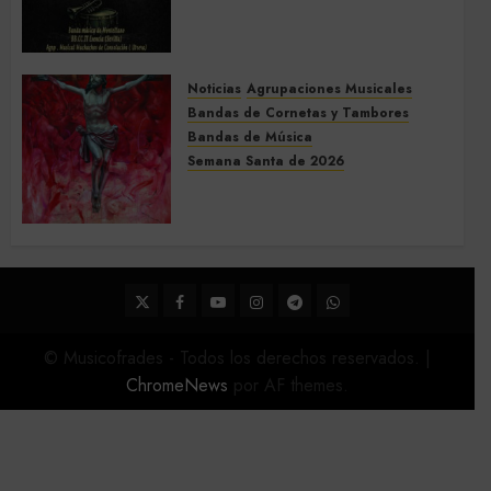
Concierto de Bandas en
Montellano 2026
3 DE MARZO DE 2026
0
Noticias
Agrupaciones Musicales
Bandas de Cornetas y Tambores
Bandas de Música
Semana Santa de 2026
Acompañamientos musicales
de la Semana Santa de Sevilla
2026
22 DE FEBRERO DE 2026
0
Twitter
Facebook
Youtube
Instagram
Telegram
WhatsApp
© Musicofrades - Todos los derechos reservados.
|
ChromeNews
por AF themes.