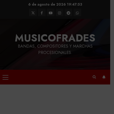
Saltar
6 de agosto de 2026
19:47:54
al
Twitter
Facebook
Youtube
Instagram
Telegram
WhatsApp
contenido
MUSICOFRADES
BANDAS, COMPOSITORES Y MARCHAS
PROCESIONALES.
Menú
principal