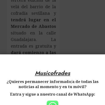
velá del barrio de la
cofradía sevillana y
tendrá lugar en el
Mercado de Abastos
situado en la calle
Guadalajara. La
entrada es gratuita y
dará comienzo a las
14:00 horas
de la
×
tarde, contando con
Musicofrades
un ambigú
gestionado por la
¿Quieres permanecer informado/a de todas las
corporación del
noticias al momento y en tu móvil?
Viernes de Dolores.
Entra y sigue a nuestro canal de WhatsApp:
Las formaciones