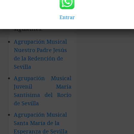
musicales
participantes en el
Entrar
acto son las
siguientes:
Agrupación Musical
Nuestro Padre Jesús
de la Redención de
Sevilla
Agrupación Musical
Juvenil María
Santísima del Rocío
de Sevilla
Agrupación Musical
Santa María de la
Esperanza de Sevilla