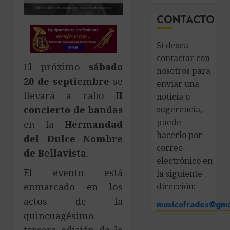
CONTACTO
Si desea
contactar con
El próximo
sábado
nosotros para
20 de septiembre
se
enviar una
llevará a cabo
II
noticia o
concierto de bandas
sugerencia,
puede
en la
Hermandad
hacerlo por
del Dulce Nombre
correo
de Bellavista
.
electrónico en
El evento está
la siguiente
enmarcado en los
dirección:
actos de la
musicofrades@gma
quincuagésimo
tercera edición de la