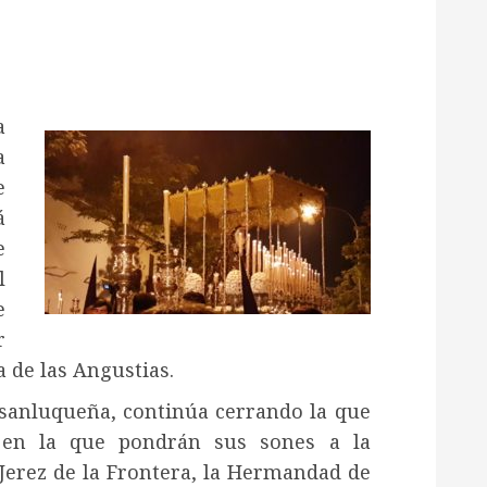
Musicofrades
anecer informado/a de todas las noticias al momento 
Entra y sigue a nuestro canal de WhatsApp:
Entrar
de las Angustias.
sanluqueña, continúa cerrando la que
en la que pondrán sus sones a la
erez de la Frontera, la Hermandad de