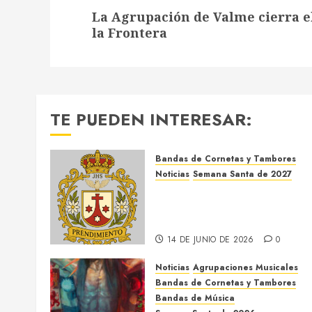
Siguiente
La Agrupación de Valme cierra el
entrada:
la Frontera
TE PUEDEN INTERESAR:
Bandas de Cornetas y Tambores
Noticias
Semana Santa de 2027
El Prendimiento de Dos
Hermanas cierra el Jueves
Santo de 2027
14 DE JUNIO DE 2026
0
Noticias
Agrupaciones Musicales
Bandas de Cornetas y Tambores
Bandas de Música