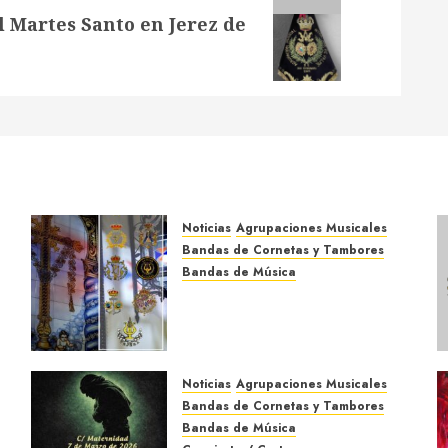
 Martes Santo en Jerez de
Noticias
Agrupaciones Musicales
Bandas de Cornetas y Tambores
Bandas de Música
Acompañamientos musicales
de la Cruz de la Santísima
Trinidad de Villalba del Alcor
2026
Noticias
Agrupaciones Musicales
9 DE MAYO DE 2026
0
Bandas de Cornetas y Tambores
Bandas de Música