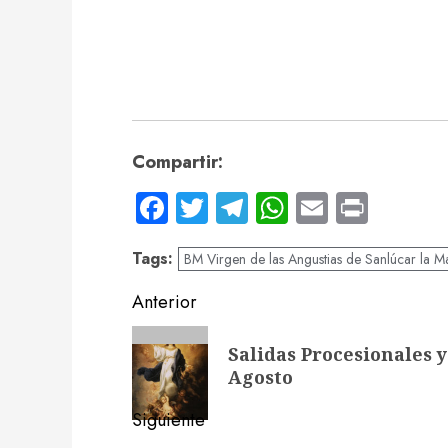
Compartir:
Facebook
Twitter
Telegram
WhatsApp
Email
Print
Tags:
BM Virgen de las Angustias de Sanlúcar la Ma
Navegación
Anterior
de
Entrada
Salidas Procesionales y
anterior:
entradas
Agosto
Siguiente