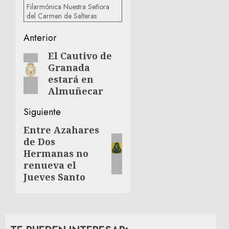
Filarmónica Nuestra Señora
del Carmen de Salteras
Navegación
Anterior
de
El Cautivo de
Entrada
Granada
anterior:
entradas
estará en
Almuñecar
Siguiente
Entre Azahares
Siguiente
de Dos
entrada:
Hermanas no
renueva el
Jueves Santo