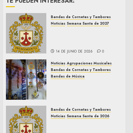
TE PUEDEN INTERESAR:
Bandas de Cornetas y Tambores
Noticias
Semana Santa de 2027
El Prendimiento de Dos
Hermanas cierra el Jueves
Santo de 2027
14 DE JUNIO DE 2026
0
Noticias
Agrupaciones Musicales
Bandas de Cornetas y Tambores
Bandas de Música
Acompañamientos musicales
de la Cruz de la Santísima
Trinidad de Villalba del Alcor
2026
Bandas de Cornetas y Tambores
9 DE MAYO DE 2026
0
Noticias
Semana Santa de 2026
Así será la Semana Santa de
2026 de El Prendimiento de