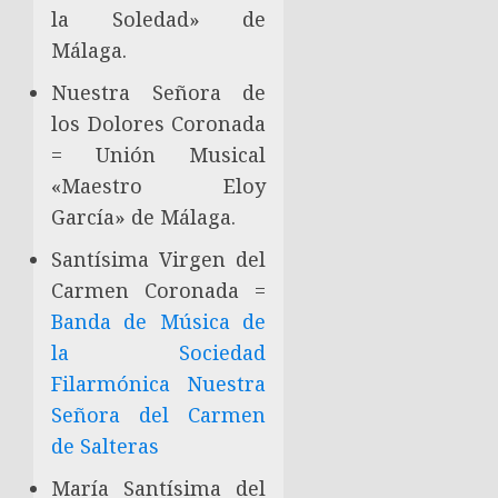
la Soledad» de
Málaga.
Nuestra Señora de
los Dolores Coronada
= Unión Musical
Musicofrades
«Maestro Eloy
García» de Málaga.
¿Quieres permanecer informado/a de todas las
noticias al momento y en tu móvil?
Santísima Virgen del
Carmen Coronada =
Entra y sigue a nuestro canal de WhatsApp:
Banda de Música de
la Sociedad
Filarmónica Nuestra
Entrar
Señora del Carmen
de Salteras
María Santísima del