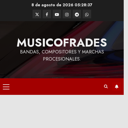
Saltar
8 de agosto de 2026
05:28:38
al
Twitter
Facebook
Youtube
Instagram
Telegram
WhatsApp
contenido
MUSICOFRADES
BANDAS, COMPOSITORES Y MARCHAS
PROCESIONALES.
Menú
principal