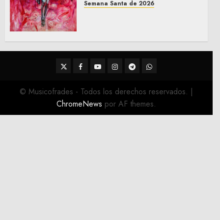
Semana Santa de 2026
Acompañamientos musicales
de la Semana Santa de Sevilla
2026
22 DE FEBRERO DE 2026
0
Twitter
Facebook
Youtube
Instagram
Telegram
WhatsApp
© Musicofrades - Todos los derechos reservados.
|
ChromeNews
por AF themes.