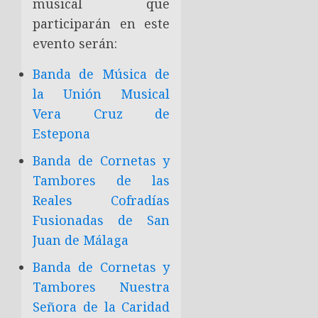
musical que
Musicofrades
participarán en este
¿Quieres permanecer informado/a de todas las
evento serán:
noticias al momento y en tu móvil?
Banda de Música de
Entra y sigue a nuestro canal de WhatsApp:
la Unión Musical
Vera Cruz de
Estepona
Entrar
Banda de Cornetas y
Tambores de las
Reales Cofradías
Fusionadas de San
Juan de Málaga
Banda de Cornetas y
Tambores Nuestra
Señora de la Caridad