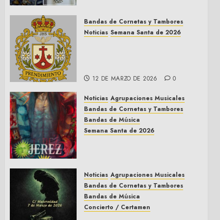
Trinidad de Villalba del Alcor
2026
Bandas de Cornetas y Tambores
9 DE MAYO DE 2026
0
Noticias
Semana Santa de 2026
Así será la Semana Santa de
2026 de El Prendimiento de
Dos Hermanas
12 DE MARZO DE 2026
0
Noticias
Agrupaciones Musicales
Bandas de Cornetas y Tambores
Bandas de Música
Semana Santa de 2026
Acompañamientos musicales
de la Semana Santa de Jerez
de la Frontera 2026
Noticias
Agrupaciones Musicales
5 DE MARZO DE 2026
0
Bandas de Cornetas y Tambores
Bandas de Música
Concierto / Certamen
Concierto de Bandas en