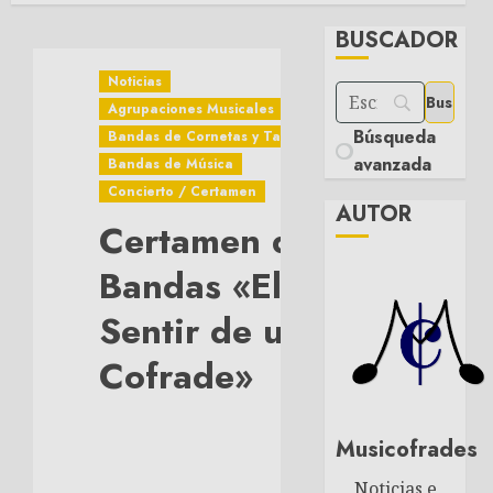
BUSCADOR
Noticias
Agrupaciones Musicales
Búsqueda
Bandas de Cornetas y Tambores
avanzada
Bandas de Música
Concierto / Certamen
AUTOR
Certamen de
Bandas «El
Sentir de un
Cofrade»
Musicofrades
Noticias e