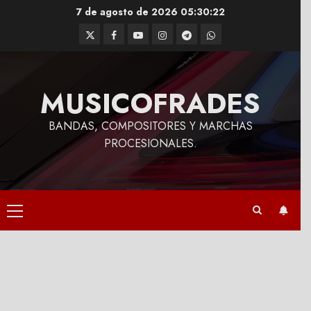
Saltar
7 de agosto de 2026
05:30:23
al
Twitter
Facebook
Youtube
Instagram
Telegram
WhatsApp
contenido
MUSICOFRADES
BANDAS, COMPOSITORES Y MARCHAS
PROCESIONALES.
Menú
principal