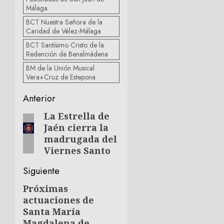
Málaga
BCT Nuestra Señora de la
Caridad de Vélez-Málaga
BCT Santísimo Cristo de la
Redención de Benalmádena
BM de la Unión Musical
Vera+Cruz de Estepona
Navegación
Anterior
de
La Estrella de
Entrada
Jaén cierra la
anterior:
entradas
madrugada del
Viernes Santo
Siguiente
Próximas
Siguiente
actuaciones de
entrada:
Santa María
Magdalena de