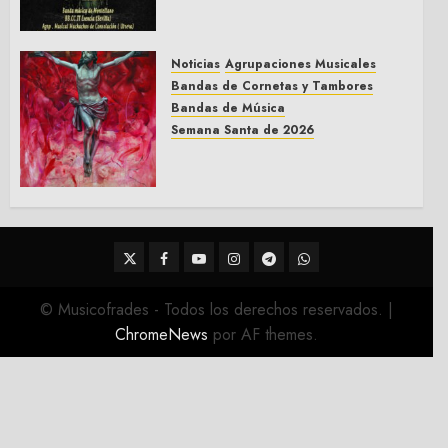
Montellano 2026
3 DE MARZO DE 2026
0
Noticias
Agrupaciones Musicales
Bandas de Cornetas y Tambores
Bandas de Música
Semana Santa de 2026
Acompañamientos musicales
de la Semana Santa de Sevilla
2026
22 DE FEBRERO DE 2026
0
Twitter
Facebook
Youtube
Instagram
Telegram
WhatsApp
© Musicofrades - Todos los derechos reservados.
|
ChromeNews
por AF themes.