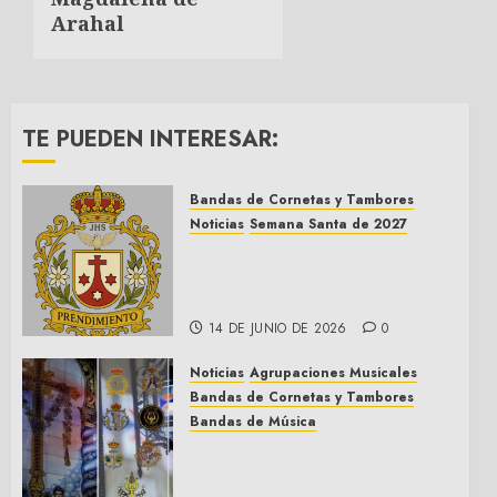
Arahal
TE PUEDEN INTERESAR:
Bandas de Cornetas y Tambores
Noticias
Semana Santa de 2027
El Prendimiento de Dos
Hermanas cierra el Jueves
Santo de 2027
14 DE JUNIO DE 2026
0
Noticias
Agrupaciones Musicales
Bandas de Cornetas y Tambores
Bandas de Música
Acompañamientos musicales
de la Cruz de la Santísima