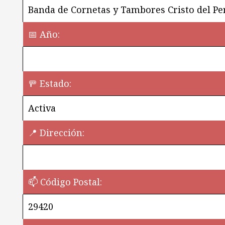
Banda de Cornetas y Tambores Cristo del P
📅 Año:
🚥 Estado:
Activa
📍 Dirección:
📫 Código Postal:
29420