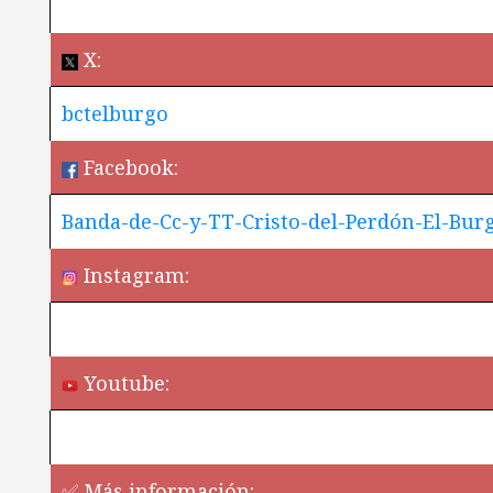
X:
bctelburgo
Facebook:
Banda-de-Cc-y-TT-Cristo-del-Perdón-El-Bur
Instagram:
Youtube:
✅ Más información: