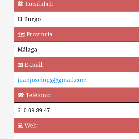
🏙️ Localidad:
El Burgo
🗺 Provincia:
Málaga
📧 E-mail:
juanjoselopg@gmail.com
☎ Teléfono:
610 09 89 47
💻 Web:
¿Quieres perm