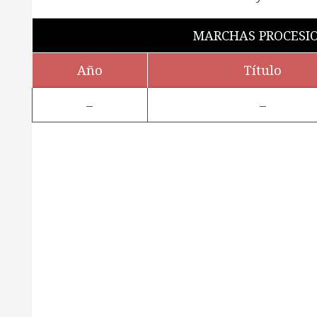
MARCHAS PROCESI
Año
Título
–
–