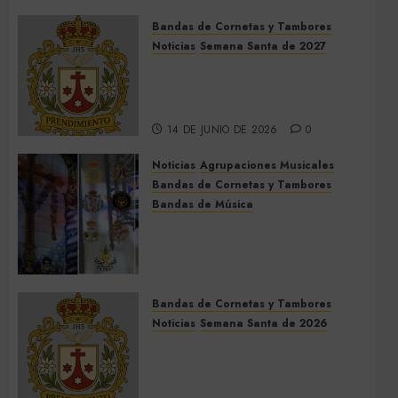
Bandas de Cornetas y Tambores
Noticias
Semana Santa de 2027
El Prendimiento de Dos
Hermanas cierra el Jueves
Santo de 2027
14 DE JUNIO DE 2026
0
Noticias
Agrupaciones Musicales
Bandas de Cornetas y Tambores
Bandas de Música
Acompañamientos musicales
de la Cruz de la Santísima
Trinidad de Villalba del Alcor
2026
Bandas de Cornetas y Tambores
9 DE MAYO DE 2026
0
Noticias
Semana Santa de 2026
Así será la Semana Santa de
2026 de El Prendimiento de
Dos Hermanas