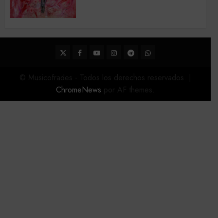
Acompañamientos musicales
de la Semana Santa de Sevilla
2026
22 DE FEBRERO DE 2026
0
Twitter
Facebook
Youtube
Instagram
Telegram
WhatsApp
© Musicofrades - Todos los derechos reservados.
|
ChromeNews
por AF themes.