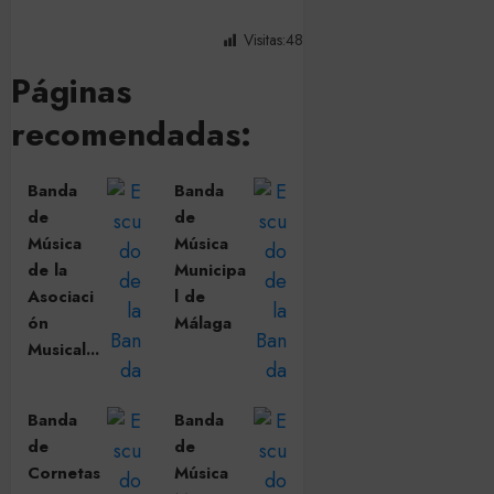
Visitas:
48
Páginas
recomendadas:
Banda
Banda
de
de
Música
Música
de la
Municipa
Asociaci
l de
ón
Málaga
Musical...
Banda
Banda
de
de
Cornetas
Música