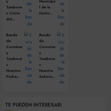
y
Municipa
Tambore
l de la
s Cristo
Unión...
del...
Banda
Banda
de
de
Cornetas
Cornetas
y
y
Tambore
Tambore
s
s
Nuestro
Nuestra
Padre...
Señora...
TE PUEDEN INTERESAR: