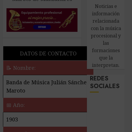
Noticias e
información
relacionada
con la música
procesional y
las
formaciones
DATOS DE CONTACTO
que la
interpretan.
📝 Nombre:
REDES
Banda de Música Julián Sánchez
SOCIALES
Maroto
📅 Año:
1903