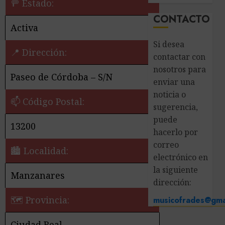
🚥 Estado:
CONTACTO
Activa
Si desea
📍 Dirección:
contactar con
nosotros para
Paseo de Córdoba – S/N
enviar una
noticia o
📫 Código Postal:
sugerencia,
puede
13200
hacerlo por
correo
🏙️ Localidad:
electrónico en
la siguiente
Manzanares
dirección:
🗺 Provincia:
musicofrades@gma
Ciudad Real