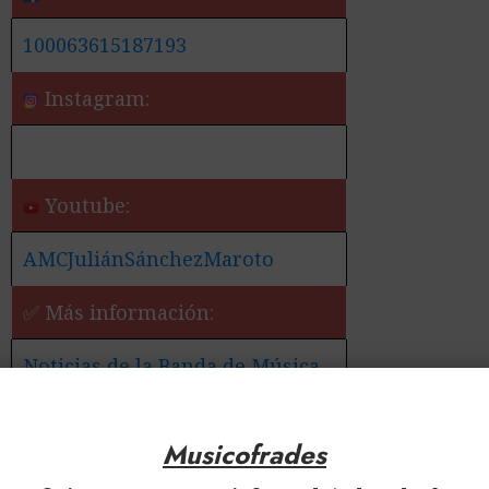
100063615187193
Instagram:
Youtube:
AMCJuliánSánchezMaroto
✅ Más información:
Noticias de la Banda de Música
Julián Sánchez Maroto de
Manzanares
Musicofrades