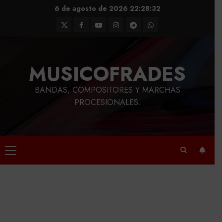
Saltar
6 de agosto de 2026
22:28:32
al
Twitter
Facebook
Youtube
Instagram
Telegram
WhatsApp
contenido
MUSICOFRADES
BANDAS, COMPOSITORES Y MARCHAS
PROCESIONALES.
Menú
principal