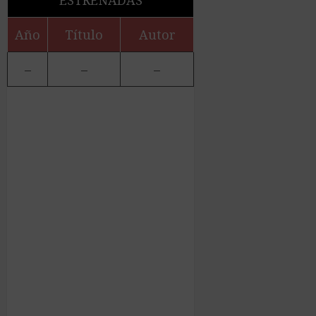
ESTRENADAS
Año
Título
Autor
–
–
–