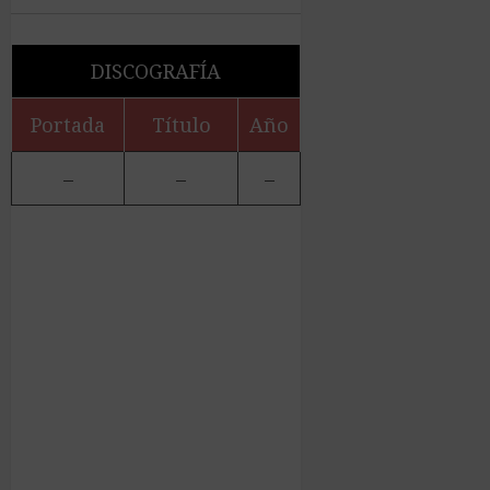
DISCOGRAFÍA
Portada
Título
Año
–
–
–