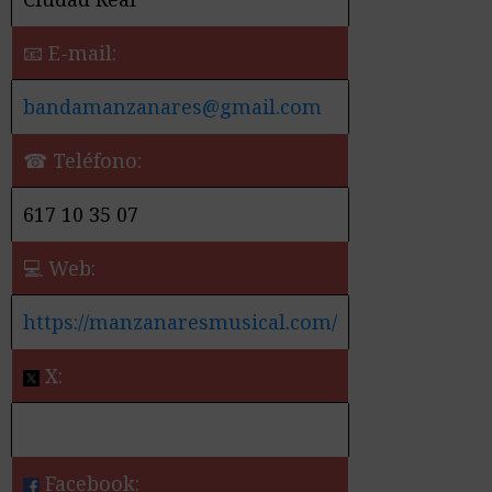
📧 E-mail:
bandamanzanares@gmail.com
☎ Teléfono:
617 10 35 07
💻 Web:
https://manzanaresmusical.com/
X:
Facebook: