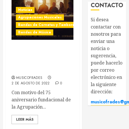
CONTACTO
Noticias
Agrupaciones Musicales
Si desea
Bandas de Cornetas y Tambores
contactar con
Bandas de Música
nosotros para
enviar una
noticia o
Acompañamientos
sugerencia,
musicales para la
puede
Procesión Magna «Lumen
hacerlo por
Dei in Aeternum» de
Almería
correo
electrónico en
MUSICOFRADES
2 DE AGOSTO DE 2022
0
la siguiente
Con motivo del 75
dirección:
aniversario fundacional
musicofrades@gma
de la Agrupación...