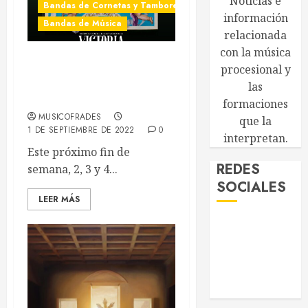
Agrupaciones Musicales
Noticias e
Bandas de Cornetas y Tambores
información
Bandas de Música
relacionada
con la música
Fiestas de la Cruz de la
procesional y
Victoria en Paterna del
las
Campo 2022
formaciones
MUSICOFRADES
que la
1 DE SEPTIEMBRE DE 2022
0
interpretan.
Este próximo fin de
REDES
semana, 2, 3 y 4...
SOCIALES
LEER MÁS