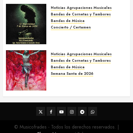
Acompañamientos musicales
de la Semana Santa de Jerez
de la Frontera 2026
Noticias
Agrupaciones Musicales
5 DE MARZO DE 2026
0
Bandas de Cornetas y Tambores
Bandas de Música
Concierto / Certamen
Concierto de Bandas en
Montellano 2026
3 DE MARZO DE 2026
0
Noticias
Agrupaciones Musicales
Bandas de Cornetas y Tambores
Bandas de Música
Semana Santa de 2026
Acompañamientos musicales
de la Semana Santa de Sevilla
2026
22 DE FEBRERO DE 2026
0
Twitter
Facebook
Youtube
Instagram
Telegram
WhatsApp