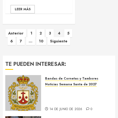
Nuestro Padre Jesús de la
Redención...
LEER MÁS
Paginación
Anterior
1
2
3
4
5
6
7
…
10
Siguiente
de
entradas
TE PUEDEN INTERESAR:
Bandas de Cornetas y Tambores
Noticias
Semana Santa de 2027
El Prendimiento de Dos
Hermanas cierra el Jueves
Santo de 2027