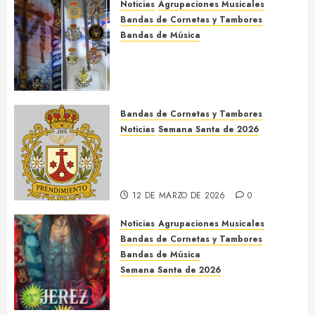
14 DE JUNIO DE 2026
0
Noticias
Agrupaciones Musicales
Bandas de Cornetas y Tambores
Bandas de Música
Acompañamientos musicales
de la Cruz de la Santísima
Trinidad de Villalba del Alcor
2026
Bandas de Cornetas y Tambores
9 DE MAYO DE 2026
0
Noticias
Semana Santa de 2026
Así será la Semana Santa de
2026 de El Prendimiento de
Dos Hermanas
12 DE MARZO DE 2026
0
Noticias
Agrupaciones Musicales
Bandas de Cornetas y Tambores
Bandas de Música
Semana Santa de 2026