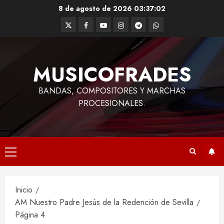
Saltar
8 de agosto de 2026
03:37:02
al
Twitter
Facebook
Youtube
Instagram
Telegram
WhatsApp
contenido
MUSICOFRADES
BANDAS, COMPOSITORES Y MARCHAS
PROCESIONALES.
Menú
principal
Inicio
AM Nuestro Padre Jesús de la Redención de Sevilla