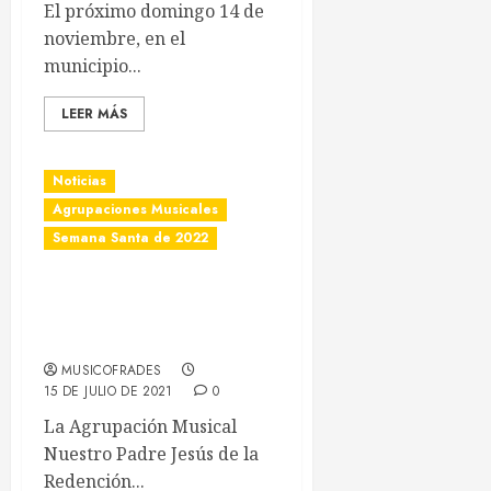
MUSICOFRADES
6 DE NOVIEMBRE DE 2021
0
El próximo domingo 14 de
noviembre, en el
municipio...
LEER MÁS
Noticias
Agrupaciones Musicales
Semana Santa de 2022
La Redención de Sevilla
acompañará al Cautivo de
Alcalá de Guadaíra
MUSICOFRADES
15 DE JULIO DE 2021
0
La Agrupación Musical