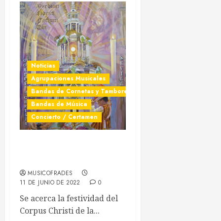
LEER MÁS
Noticias
Agrupaciones Musicales
Bandas de Cornetas y Tambores
Bandas de Música
Concierto / Certamen
Vísperas del Corpus
Christi en Sevilla 2022
Musicofrades
MUSICOFRADES
11 DE JUNIO DE 2022
0
¿Quieres permanecer informado/a de todas las
noticias al momento y en tu móvil?