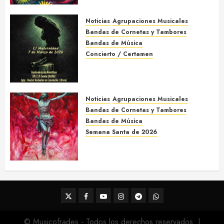
Acompañamientos musicales
de la Semana Santa de Jerez
de la Frontera 2026
Noticias
Agrupaciones Musicales
5 DE MARZO DE 2026
0
Bandas de Cornetas y Tambores
Bandas de Música
Concierto / Certamen
Concierto de Bandas en
Montellano 2026
3 DE MARZO DE 2026
0
Noticias
Agrupaciones Musicales
Bandas de Cornetas y Tambores
Bandas de Música
Semana Santa de 2026
Acompañamientos musicales
de la Semana Santa de Sevilla
2026
22 DE FEBRERO DE 2026
0
Twitter
Facebook
Youtube
Instagram
Telegram
WhatsApp