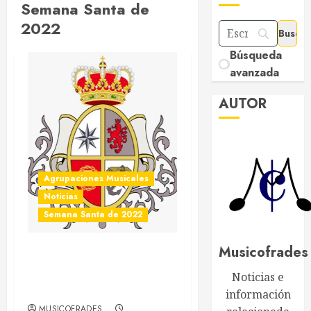
Semana Santa de
2022
Búsqueda
avanzada
AUTOR
Agrupaciones Musicales
Noticias
Semana Santa de 2022
Musicofrades
Lágrimas de Dolores
cierra el Domingo de
Noticias e
Resurrección de 2022
información
MUSICOFRADES