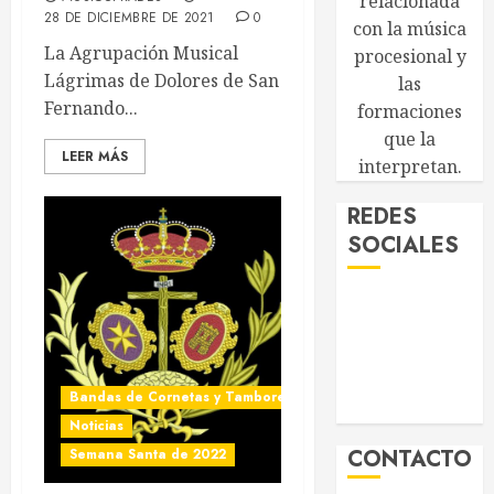
relacionada
28 DE DICIEMBRE DE 2021
0
con la música
La Agrupación Musical
procesional y
Lágrimas de Dolores de
las
San Fernando...
formaciones
que la
LEER MÁS
interpretan.
REDES
SOCIALES
Bandas de Cornetas y Tambores
Noticias
CONTACTO
Semana Santa de 2022