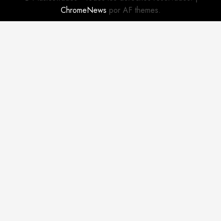
© Musicofrades - Todos los derechos reservados.
|
ChromeNews
por AF themes.