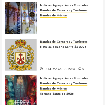
Santo de 2027
14 DE JUNIO DE 2026
0
Noticias
Agrupaciones Musicales
Bandas de Cornetas y Tambores
Bandas de Música
Acompañamientos musicales
de la Cruz de la Santísima
Trinidad de Villalba del Alcor
2026
Bandas de Cornetas y Tambores
9 DE MAYO DE 2026
0
Noticias
Semana Santa de 2026
Así será la Semana Santa de
2026 de El Prendimiento de
Dos Hermanas
12 DE MARZO DE 2026
0
Noticias
Agrupaciones Musicales
Bandas de Cornetas y Tambores
Bandas de Música
Semana Santa de 2026