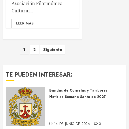
28 DE JULIO DE 2021
0
La Banda de Música de la
Asociación Filarmónica
Cultural...
LEER MÁS
Paginación
1
2
Siguiente
de
entradas
TE PUEDEN INTERESAR:
Bandas de Cornetas y Tambores
Noticias
Semana Santa de 2027
El Prendimiento de Dos
Hermanas cierra el Jueves