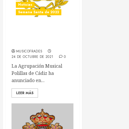
Agrupaciones Musicales
Noticias
Semana Santa de 2022
Los Polillas de Cádiz no
renuevan varios
compromisos para 2022
MUSICOFRADES
24 DE OCTUBRE DE 2021
0
La Agrupación Musical
Polillas de Cádiz ha
anunciado en...
LEER MÁS
Musicofrades
¿Quieres permanecer informado/a de todas las