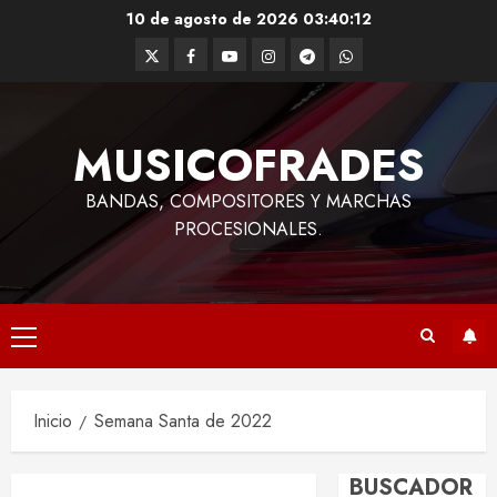
Saltar
10 de agosto de 2026
03:40:13
al
Twitter
Facebook
Youtube
Instagram
Telegram
WhatsApp
contenido
MUSICOFRADES
BANDAS, COMPOSITORES Y MARCHAS
PROCESIONALES.
Menú
principal
Inicio
Semana Santa de 2022
BUSCADOR