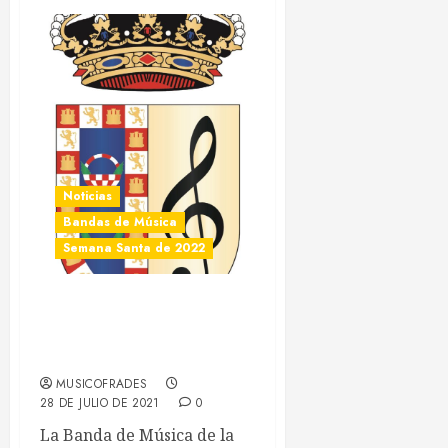
LEER MÁS
Noticias
Bandas de Música
Semana Santa de 2022
Las Nieves de Olivares no
renueva con la
Hermandad de la
Redención
MUSICOFRADES