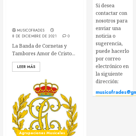
Si desea
Amor de Cristo cierra el
contactar con
Domingo de Ramos en
nosotros para
Jerez de la Frontera
enviar una
MUSICOFRADES
noticia o
8 DE DICIEMBRE DE 2021
0
sugerencia,
La Banda de Cornetas y
puede
Tambores Amor de
hacerlo por
Cristo...
correo
electrónico en
LEER MÁS
la siguiente
dirección:
musicofrades@gma