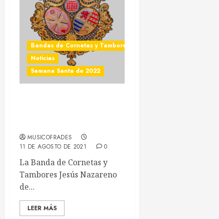
noticias al momento y en tu móvil?
Entra y sigue a nuestro canal de WhatsApp:
Bandas de Cornetas y Tambores
Entrar
Noticias
Semana Santa de 2022
El Nazareno de Huelva
cierra varios acuerdos
para 2022
MUSICOFRADES
11 DE AGOSTO DE 2021
0
La Banda de Cornetas y
Tambores Jesús Nazareno
de...