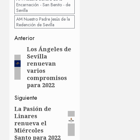
Encarnación - San Benito - de
Sevilla
AM Nuestro Padre Jesús de la
Redención de Sevilla
Navegación
Anterior
de
Los Ángeles de
Entrada
Sevilla
anterior:
entradas
renuevan
varios
compromisos
para 2022
Siguiente
La Pasión de
Siguiente
Linares
entrada:
renueva el
Miércoles
Santo para 2022