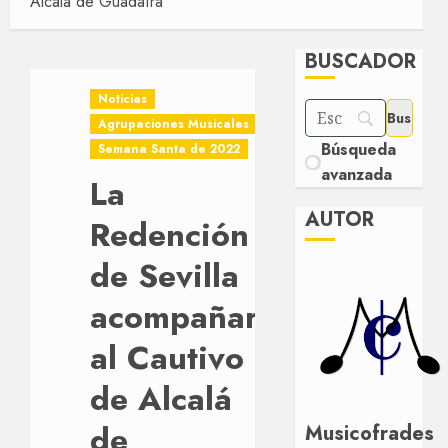
Alcalá de Guadaíra
BUSCADOR
Noticias
Agrupaciones Musicales
Búsqueda
Semana Santa de 2022
avanzada
La
AUTOR
Redención
de Sevilla
acompañará
al Cautivo
de Alcalá
de
Musicofrades