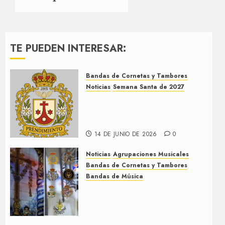
TE PUEDEN INTERESAR:
Bandas de Cornetas y Tambores
Noticias
Semana Santa de 2027
El Prendimiento de Dos
Hermanas cierra el Jueves
Santo de 2027
14 DE JUNIO DE 2026
0
Noticias
Agrupaciones Musicales
Bandas de Cornetas y Tambores
Bandas de Música
Acompañamientos musicales
de la Cruz de la Santísima
Trinidad de Villalba del Alcor
2026