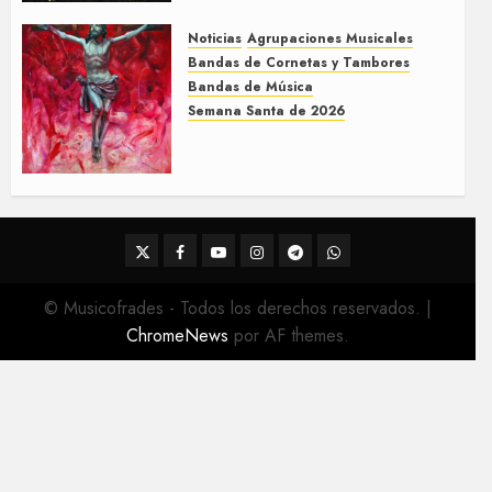
3 DE MARZO DE 2026
0
Noticias
Agrupaciones Musicales
Bandas de Cornetas y Tambores
Bandas de Música
Semana Santa de 2026
Acompañamientos musicales
de la Semana Santa de Sevilla
2026
22 DE FEBRERO DE 2026
0
Twitter
Facebook
Youtube
Instagram
Telegram
WhatsApp
© Musicofrades - Todos los derechos reservados.
|
ChromeNews
por AF themes.