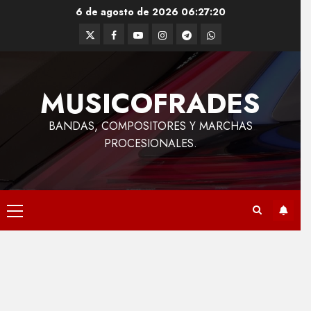
Saltar
6 de agosto de 2026
06:27:21
al
Twitter
Facebook
Youtube
Instagram
Telegram
WhatsApp
contenido
MUSICOFRADES
BANDAS, COMPOSITORES Y MARCHAS
PROCESIONALES.
Menú
principal