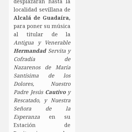
desplazarán hasta la
localidad sevillana de
Alcalá de Guadaíra,
para poner su música
al titular de la
Antigua y Venerable
Hermandad
Servita y
Cofradía de
Nazarenos de María
Musicofrades
Santísima de los
Dolores, Nuestro
¿Quieres permanecer informado/a de todas las
noticias al momento y en tu móvil?
Padre Jesús
Cautivo
y
Rescatado, y Nuestra
Entra y sigue a nuestro canal de WhatsApp:
Señora de la
Esperanza
en su
Estación de
Entrar