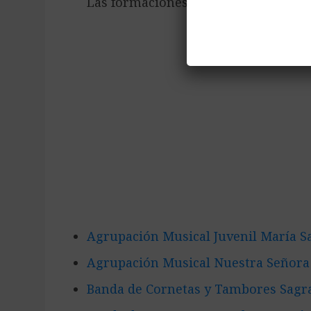
Las formaciones musicales participan
Agrupación Musical Juvenil María Sa
Agrupación Musical Nuestra Señora
Banda de Cornetas y Tambores Sagra