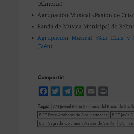
(Almería)
Agrupación Musical «Pasión de Crist
Banda de Música Municipal de Belme
Agrupación Musical «San Elías y 
(Jaén)
Compartir:
Facebook
Twitter
Telegram
WhatsApp
Email
Print
Tags:
AM Juvenil María Santísima del Rocío de Sevill
BCT Entre Azahares de Dos Hermanas
BCT Jesús D
BCT Sagrada Columna y Azotes de Sevilla
BCT Sant