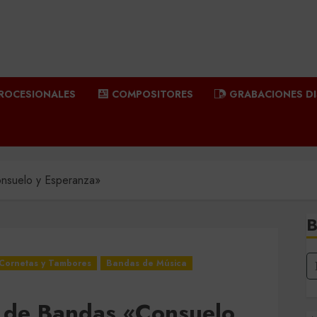
ROCESIONALES
COMPOSITORES
GRABACIONES D
nsuelo y Esperanza»
Cornetas y Tambores
Bandas de Música
o de Bandas «Consuelo