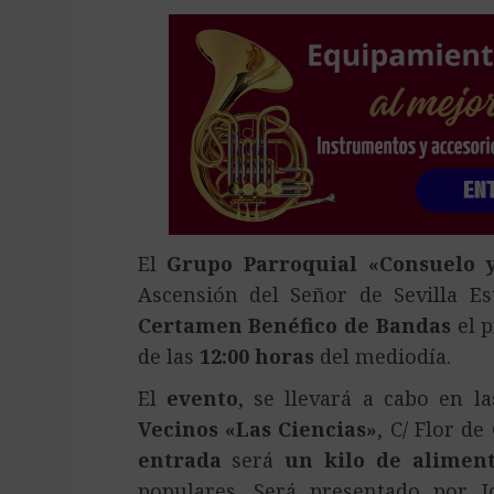
El
Grupo Parroquial «Consuelo 
Ascensión del Señor de Sevilla Es
Certamen Benéfico de Bandas
el 
de las
12:00 horas
del mediodía.
El
evento
, se llevará a cabo en l
Vecinos «Las Ciencias»
, C/ Flor de
entrada
será
un kilo de alimen
populares. Será presentado por 