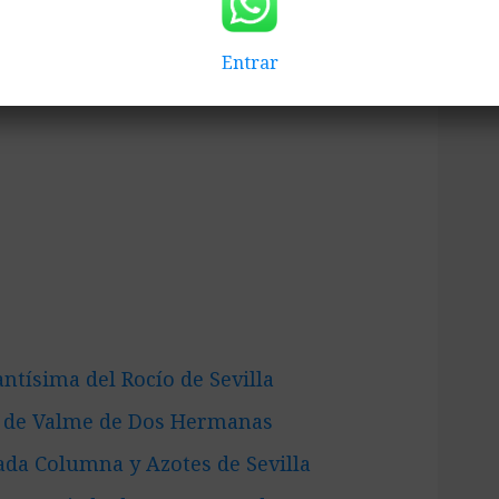
tes en el acto son las siguientes:
Entrar
ntísima del Rocío de Sevilla
 de Valme de Dos Hermanas
da Columna y Azotes de Sevilla