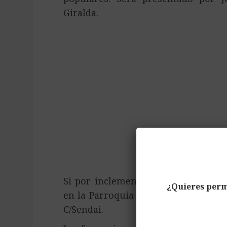
Giralda.
Si por inclemencias meteorológicas
¿Quieres perm
en la Parroquia de la Ascensión del
C/Sendai.