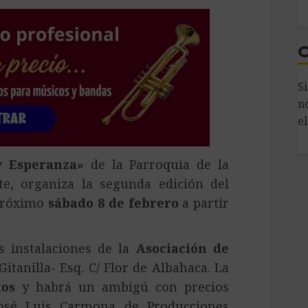
S
n
el
y Esperanza»
de la Parroquia de la
te, organiza la segunda edición del
próximo
sábado 8 de febrero
a partir
as instalaciones de la
Asociación de
 Gitanilla- Esq. C/ Flor de Albahaca. La
tos
y habrá un ambigú con precios
José Luis Carmona de Producciones